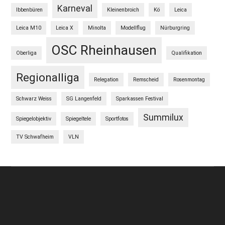
Karneval
Ibbenbüren
Kleinenbroich
Kö
Leica
Leica M10
Leica X
Minolta
Modellflug
Nürburgring
OSC Rheinhausen
Oberliga
Qualifikation
Regionalliga
Relegation
Remscheid
Rosenmontag
Schwarz Weiss
SG Langenfeld
Sparkassen Festival
Summilux
Spiegelobjektiv
Spiegeltele
Sportfotos
TV Schwafheim
VLN