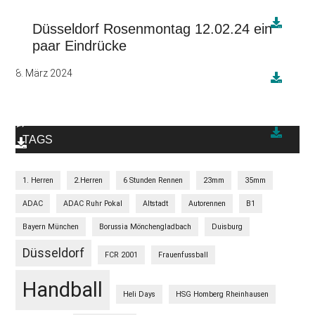
Düsseldorf Rosenmontag 12.02.24 ein
paar Eindrücke
8. März 2024
TAGS
1. Herren
2.Herren
6 Stunden Rennen
23mm
35mm
ADAC
ADAC Ruhr Pokal
Altstadt
Autorennen
B1
Bayern München
Borussia Mönchengladbach
Duisburg
Düsseldorf
FCR 2001
Frauenfussball
Handball
Heli Days
HSG Homberg Rheinhausen