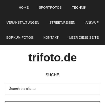
Zum
Zur
HOME
SPORTFOTOS
TECHNIK
Inhalt
Seitenspalte
springen
springen
VERANSTALTUNGEN
STREET/REISEN
ANKAUF
BORKUM FOTOS
KONTAKT
ÜBER DIESE SEITE
trifoto.de
SUCHE
Search
the
site
...